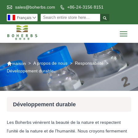

sales@boherbs.com
+86-24-3156 8151


Français

Togg

>
A propos de nous
>
Responsabilité
>
maison
Développement durable
Développement durable
Les Boherbs vénèrent la beauté de la nature et respectent
l'unité de la nature et de l'humanité. Nous croyons fermement